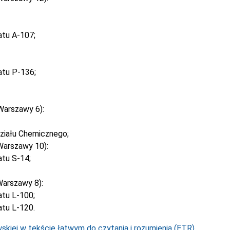
atu A-107;
atu P-136;
Warszawy 6):
ziału Chemicznego;
Warszawy 10):
tu S-14;
arszawy 8):
tu L-100;
tu L-120.
kiej w tekście łatwym do czytania i rozumienia (ETR).