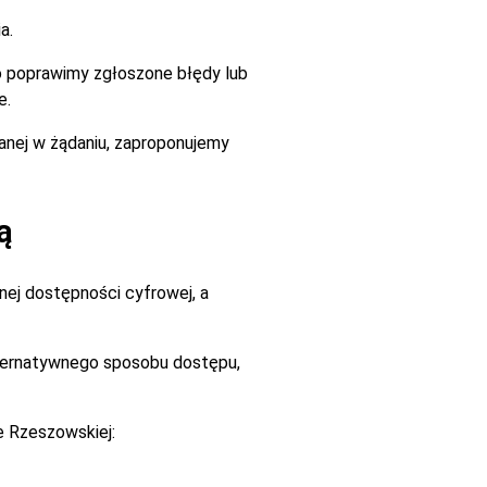
a.
go poprawimy zgłoszone błędy lub
e.
zanej w żądaniu, zaproponujemy
ą
ej dostępności cyfrowej, a
alternatywnego sposobu dostępu,
e Rzeszowskiej: