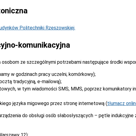
toniczna
dynków Politechniki Rzeszowskiej.
yjno-komunikacyjna
 osobom ze szczególnymi potrzebami następujące środki wspo
narny w godzinach pracy uczelni, komórkowy);
cztą tradycyjną, e-mailową);
stowych, w tym wiadomości SMS, MMS, poprzez komunikatory i
kiego języka migowego przez stronę internetową (
tłumacz onli
rządzenia do obsługi osób słabosłyszących – pętle indukcyjne
Warszawy 12):