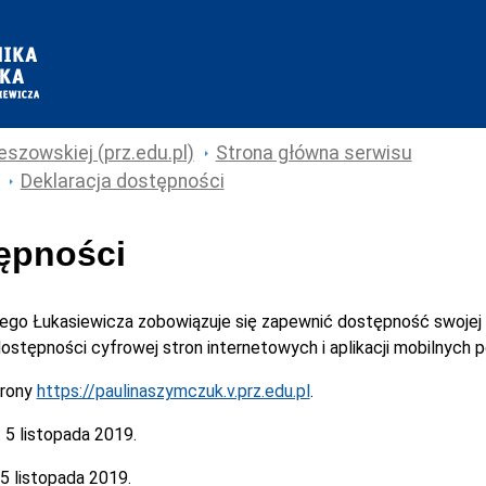
eszowskiej (prz.edu.pl)
Strona główna serwisu
Deklaracja dostępności
tępności
cego Łukasiewicza
zobowiązuje się zapewnić dostępność swojej
 dostępności cyfrowej stron internetowych i aplikacji mobilnych
trony
https://paulinaszymczuk.v.prz.edu.pl
.
:
5 listopada 2019.
5 listopada 2019.