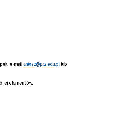
epek
: e-mail
aniasz@prz.edu.pl
lub
b jej elementów.