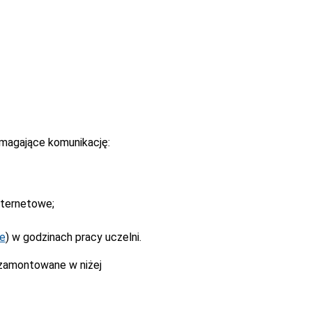
magające komunikację:
nternetowe;
ne
) w godzinach pracy uczelni.
 zamontowane w niżej